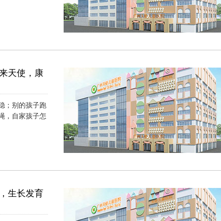
）
来天使，康
稳；别的孩子跑
绳，自家孩子怎
）
，生长发育