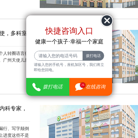
快捷咨询入口
使，多科室
健康一个孩子·幸福一个家庭
个人转圈语言倒
。广州天使儿童
请输入您的手机号，座机加区号，我们将立
）
即给您回电。
26
拨打电话
在线咨询
内科专家，
漏行、写字颠倒
上进度这些不是