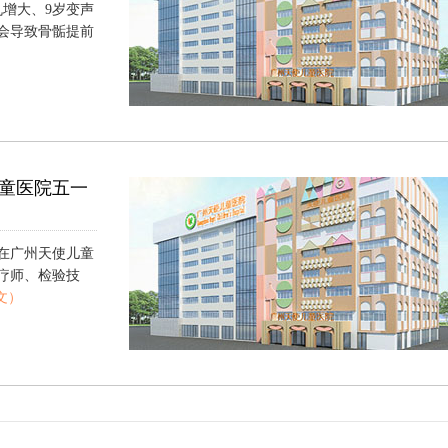
丸增大、9岁变声
会导致骨骺提前
）
童医院五一
在广州天使儿童
疗师、检验技
文）