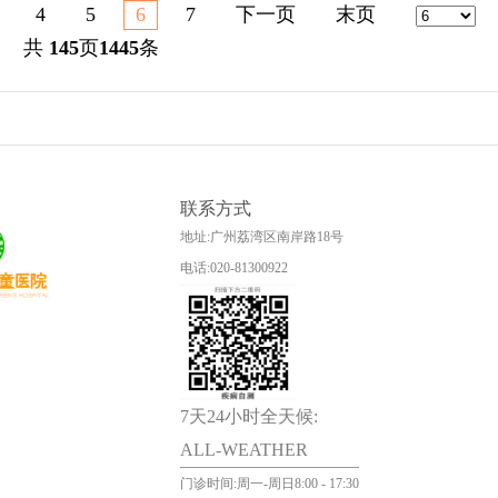
4
5
6
7
下一页
末页
共
145
页
1445
条
联系方式
地址:广州荔湾区南岸路18号
电话:020-81300922
7天24小时全天候:
ALL-WEATHER
门诊时间:周一-周日8:00 - 17:30