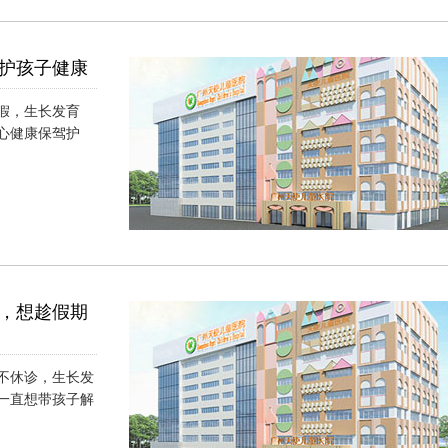
护孩子健康
假，生长发育
心健康保驾护
，想趁假期
不休诊，生长发
一直想带孩子解
）