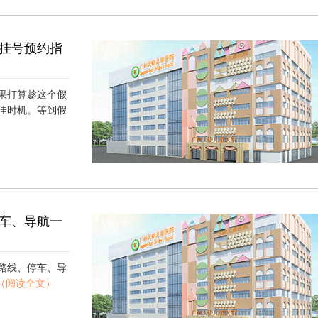
挂号预约指
果打算趁这个假
佳时机。等到假
）
车、导航一
路线、停车、导
（阅读全文）