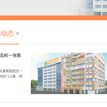
院动态
>
流程一张图
儿童医院把五一
到出门上路，到
）