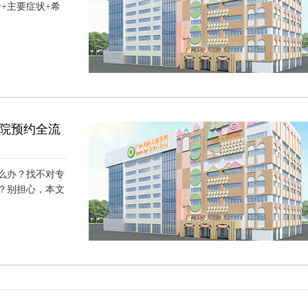
+主要症状+希
院预约全流
么办？找不对专
？别担心，本文
）