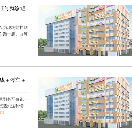
—挂号就诊避
以为现场能挂到
白跑一趟、白等
）
线＋停车＋
迟到甚至白跑一
您遇到这种情
文）