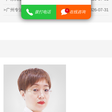
>广州专治儿童矮小医院哪里有——暑
2026-07-31
8
拨打电话
在线咨询