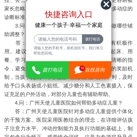
拉、丢三落四，这种类型在女童中更常见，也更容易被
家长忽略。因此，“不爱动”的孩子也有可能符合多动症的
快捷咨询入口
诊断标准。
健康一个孩子·幸福一个家庭
3.问：孩子被诊断为多动症后，家庭可以做哪些辅
助调整？
答：家庭环境的调整对改善多动症症状有积极作
请输入您的手机号，座机加区号，我们将立
用。建议家长建立规律的作息时间表，包括起床、用
即给您回电。
餐、学习和睡眠。在布置任务时，采用单一、清晰的指
令，避免一次性交代多件事。同时，建立简单的奖励机
18
拨打电话
在线咨询
制，当孩子完成一个小任务（如安静坐5分钟）时，及时
给予口头表扬或小贴纸。减少糖分和人工色素摄入，保
证充足的户外活动，对部分儿童也有辅助帮助。
4.问：广州天使儿童医院如何帮助多动症儿童？
答：广州天使儿童医院针对多动症儿童提供个体化
的干预方案。医院采用医教结合的理念，在详细评估孩
子注意力水平、冲动控制能力及执行功能的基础上，制